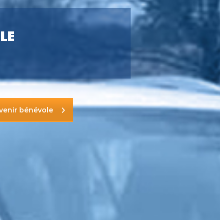
LE
venir bénévole