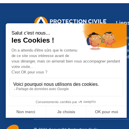
Liens
Espa
Nous 
Menti
Confid